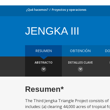
¿Qué hacemos?
Proyectos y operaciones
JENGKA III
RESUMEN
OBTENCIÓN
DO
ABSTRACTO
DETALLES CLAVE
Resumen*
The Third Jengka Triangle Project consists of 
includes: (a) clearing 44,000 acres of tropical