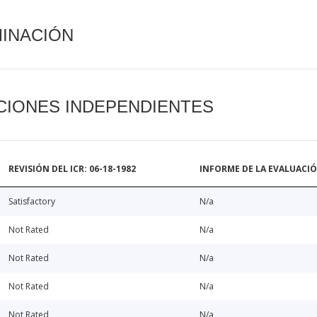
MINACIÓN
CIONES INDEPENDIENTES
REVISIÓN DEL ICR: 06-18-1982
INFORME DE LA EVALUACI
Satisfactory
N/a
Not Rated
N/a
Not Rated
N/a
Not Rated
N/a
Not Rated
N/a