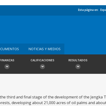
Esta página en:
Esp
CUMENTOS
NOTICIAS Y MEDIOS
FINANZAS
CALIFICACIONES
RESULTADOS
the third and final stage of the development of the Jengka 
 forests, developing about 21,000 acres of oil palms and abou