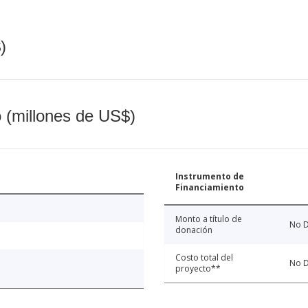
)
o (millones de US$)
Instrumento de
Financiamiento
Monto a título de
No D
donación
Costo total del
No D
proyecto**