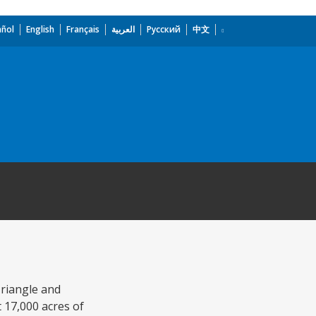
añol
English
Français
العربية
Русский
中文
Triangle and
t 17,000 acres of