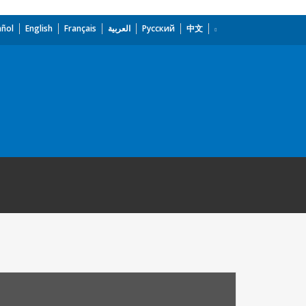
añol
English
Français
العربية
Русский
中文