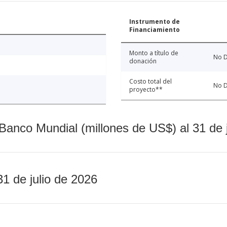
Instrumento de
Financiamiento
Monto a título de
No D
donación
Costo total del
No D
proyecto**
Banco Mundial (millones de US$) al 31 de 
31 de julio de 2026