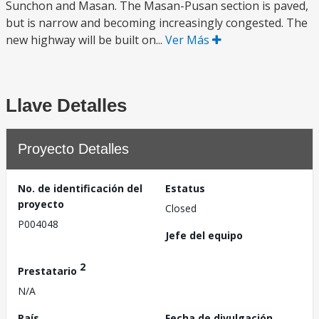
Sunchon and Masan. The Masan-Pusan section is paved,
but is narrow and becoming increasingly congested. The
new highway will be built on...
Ver Más
Llave Detalles
Proyecto Detalles
No. de identificación del
Estatus
proyecto
Closed
P004048
Jefe del equipo
2
Prestatario
N/A
País
Fecha de divulgación