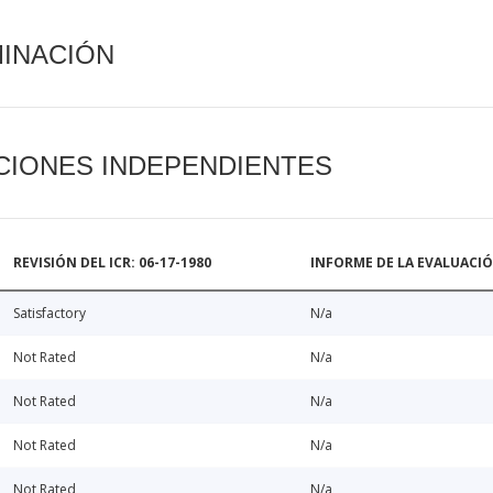
MINACIÓN
CIONES INDEPENDIENTES
REVISIÓN DEL ICR: 06-17-1980
INFORME DE LA EVALUACI
Satisfactory
N/a
Not Rated
N/a
Not Rated
N/a
Not Rated
N/a
Not Rated
N/a