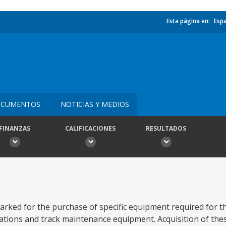
Esta página en:
Esp
CUMENTOS
NOTICIAS Y MEDIOS
FINANZAS
CALIFICACIONES
RESULTADOS
arked for the purchase of specific equipment required for t
cations and track maintenance equipment. Acquisition of the