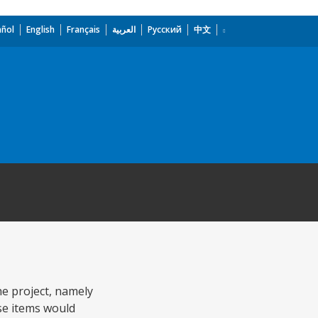
añol
English
Français
العربية
Русский
中文
he project, namely
se items would