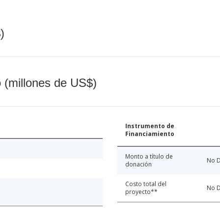
)
o (millones de US$)
Instrumento de
Financiamiento
Monto a título de
No D
donación
Costo total del
No D
proyecto**