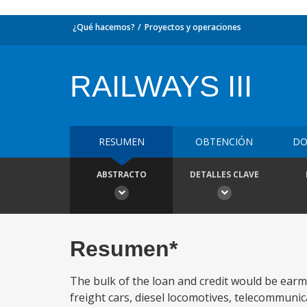
¿Qué hacemos?
Proyectos y operaciones
RAILWAYS III
RESUMEN
OBTENCIÓN
DO
ABSTRACTO
DETALLES CLAVE
Resumen*
The bulk of the loan and credit would be earm
freight cars, diesel locomotives, telecommuni