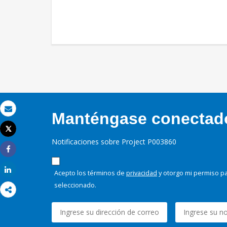
Manténgase conectado,
Correo electrónico
Tweet
Imprimir
Notificaciones sobre Project P003860
Share
Share
Acepto los términos de
privacidad
y otorgo mi permiso pa
seleccionado.