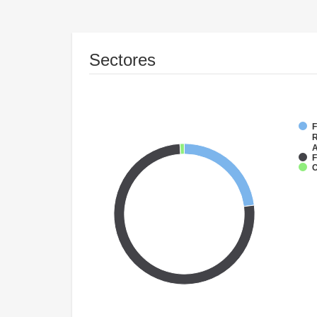
Sectores
F
R
A
F
C