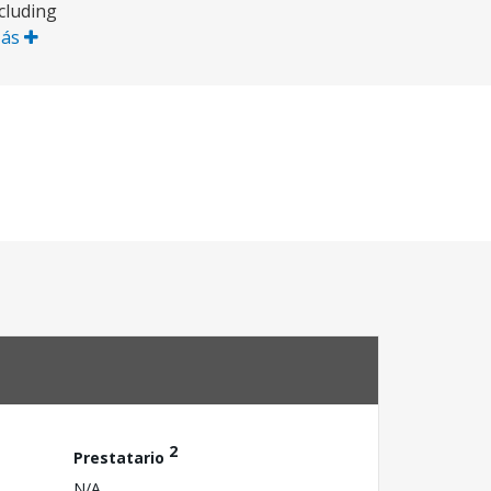
cluding
Más
2
Prestatario
N/A