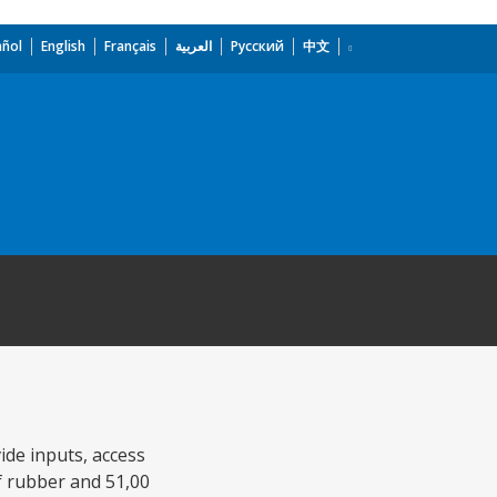
añol
English
Français
العربية
Русский
中文
ide inputs, access
of rubber and 51,00