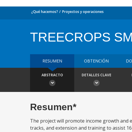
¿Qué hacemos?
Proyectos y operaciones
TREECROPS S
RESUMEN
OBTENCIÓN
DO
ABSTRACTO
DETALLES CLAVE
Resumen*
The project will promote income growth and emp
tracks, and extension and training to assist 1