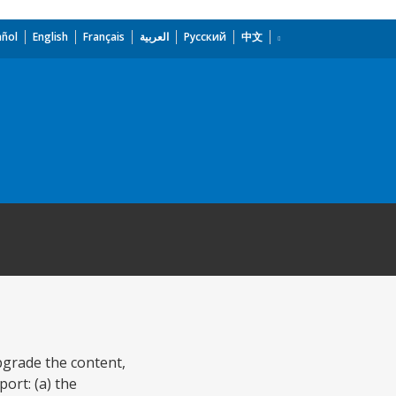
añol
English
Français
العربية
Русский
中文
pgrade the content,
ort: (a) the