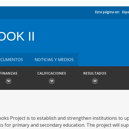
Esta página en:
Esp
OK II
CUMENTOS
NOTICIAS Y MEDIOS
FINANZAS
CALIFICACIONES
RESULTADOS
oks Project is to establish and strengthen institutions to u
ks for primary and secondary education. The project will supp