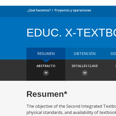
¿Qué hacemos?
Proyectos y operaciones
EDUC. X-TEXTBO
RESUMEN
OBTENCIÓN
DO
ABSTRACTO
DETALLES CLAVE
Resumen*
The objective of the Second Integrated Textbo
physical standards, and availability of textboo