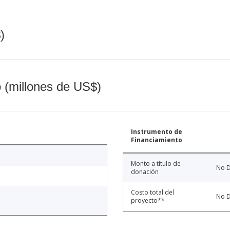
)
o (millones de US$)
Instrumento de
Financiamiento
Monto a título de
No D
donación
Costo total del
No D
proyecto**