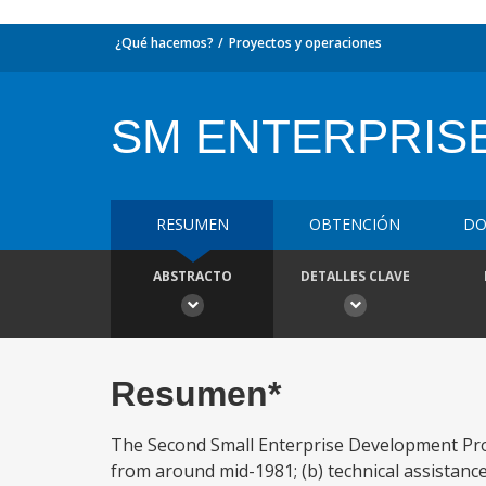
¿Qué hacemos?
Proyectos y operaciones
SM ENTERPRISE 
RESUMEN
OBTENCIÓN
DO
ABSTRACTO
DETALLES CLAVE
Resumen*
The Second Small Enterprise Development Projec
from around mid-1981; (b) technical assistan