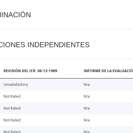
MINACIÓN
CIONES INDEPENDIENTES
REVISIÓN DEL ICR: 06-12-1989
INFORME DE LA EVALUACI
Unsatisfactory
N/a
Not Rated
N/a
Not Rated
N/a
Not Rated
N/a
Not Rated
N/a