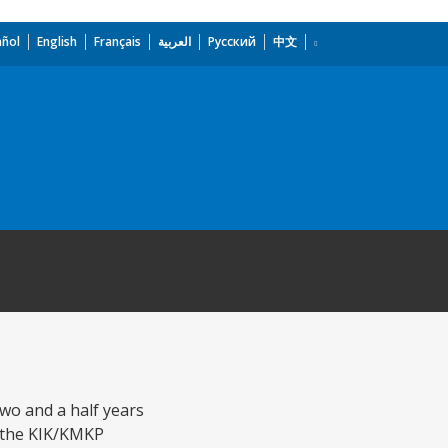
añol
English
Français
العربية
Русский
中文
two and a half years
t the KIK/KMKP