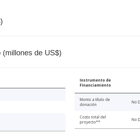
)
o (millones de US$)
Instrumento de
Financiamiento
Monto a título de
No D
donación
Costo total del
No D
proyecto**