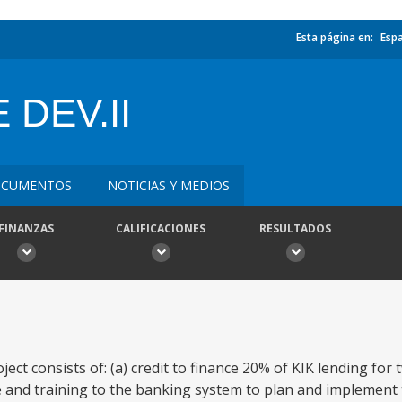
Esta página en:
Esp
DEV.II
CUMENTOS
NOTICIAS Y MEDIOS
FINANZAS
CALIFICACIONES
RESULTADOS
t consists of: (a) credit to finance 20% of KIK lending for 
ce and training to the banking system to plan and implemen