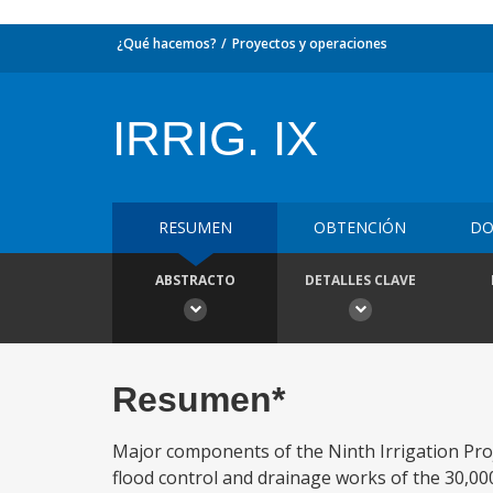
¿Qué hacemos?
Proyectos y operaciones
IRRIG. IX
RESUMEN
OBTENCIÓN
DO
ABSTRACTO
DETALLES CLAVE
Resumen*
Major components of the Ninth Irrigation Proj
flood control and drainage works of the 30,0