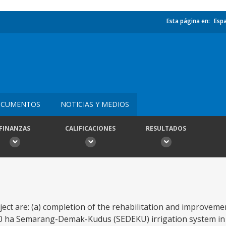
Esta página en:
Esp
CUMENTOS
NOTICIAS Y MEDIOS
FINANZAS
CALIFICACIONES
RESULTADOS
ect are: (a) completion of the rehabilitation and improvemen
00 ha Semarang-Demak-Kudus (SEDEKU) irrigation system in 