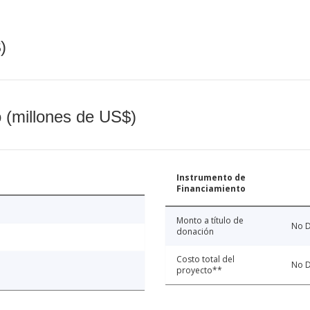
)
o (millones de US$)
Instrumento de
Financiamiento
Monto a título de
No D
donación
Costo total del
No D
proyecto**