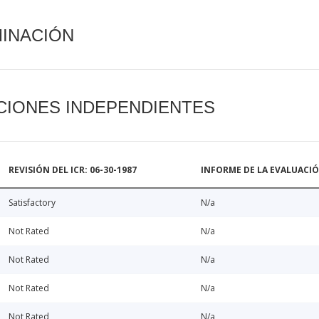
MINACIÓN
CIONES INDEPENDIENTES
REVISIÓN DEL ICR: 06-30-1987
INFORME DE LA EVALUACI
Satisfactory
N/a
Not Rated
N/a
Not Rated
N/a
Not Rated
N/a
Not Rated
N/a