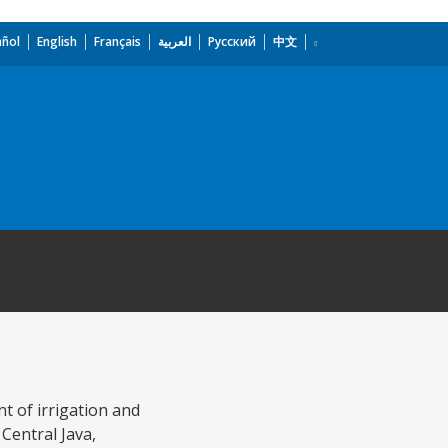
añol
English
Français
العربية
Русский
中文
t of irrigation and
Central Java,