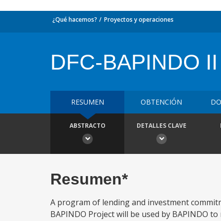
¿Qué hacemos?
Proyectos y operaciones
DFC-BAPINDO II
RESUMEN
OBTENCIÓN
DO
ABSTRACTO
DETALLES CLAVE
Resumen*
A program of lending and investment commitm
BAPINDO Project will be used by BAPINDO to m