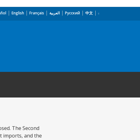
añol
English
Français
العربية
Русский
中文
osed. The Second
t imports, and the