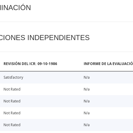
MINACIÓN
CIONES INDEPENDIENTES
REVISIÓN DEL ICR: 09-10-1986
INFORME DE LA EVALUACI
Satisfactory
N/a
Not Rated
N/a
Not Rated
N/a
Not Rated
N/a
Not Rated
N/a