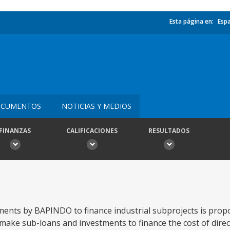
Esta página en:
Esp
CUMENTOS
NOTICIAS Y MEDIOS
FINANZAS
CALIFICACIONES
RESULTADOS
ents by BAPINDO to finance industrial subprojects is prop
ake sub-loans and investments to finance the cost of direc