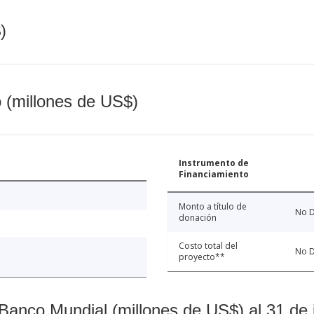
)
o (millones de US$)
Instrumento de
Financiamiento
Monto a título de
No D
donación
Costo total del
No D
proyecto**
Banco Mundial (millones de US$) al 31 de 