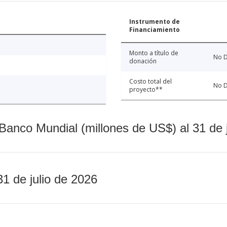
Instrumento de
Financiamiento
Monto a título de
No D
donación
Costo total del
No D
proyecto**
Banco Mundial (millones de US$) al 31 de 
31 de julio de 2026