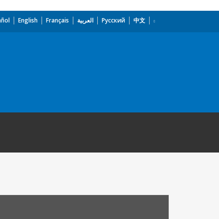
añol
English
Français
العربية
Русский
中文