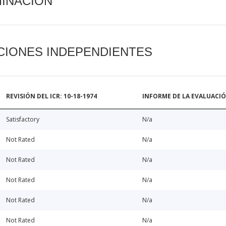
MINACIÓN
CIONES INDEPENDIENTES
REVISIÓN DEL ICR: 10-18-1974
INFORME DE LA EVALUACI
Satisfactory
N/a
Not Rated
N/a
Not Rated
N/a
Not Rated
N/a
Not Rated
N/a
Not Rated
N/a