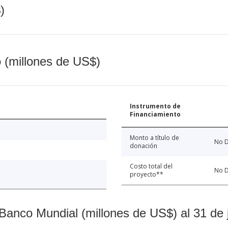
)
o (millones de US$)
Instrumento de
Financiamiento
Monto a título de
No D
donación
Costo total del
No D
proyecto**
Banco Mundial (millones de US$) al 31 de 