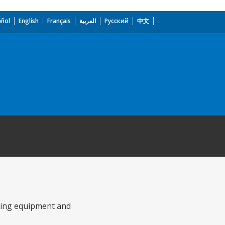
añol
English
Français
العربية
Русский
中文
lling equipment and