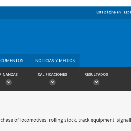
Esta página en:
Esp
CUMENTOS
NOTICIAS Y MEDIOS
FINANZAS
CALIFICACIONES
RESULTADOS
hase of locomotives, rolling stock, track equipment, signa