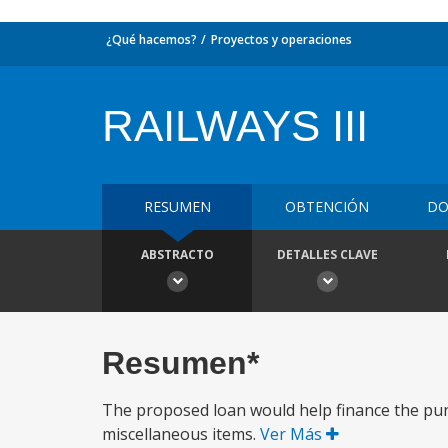
¿Qué hacemos?
Proyectos y operaciones
RAILWAYS III
RESUMEN
OBTENCIÓN
DO
ABSTRACTO
DETALLES CLAVE
Resumen*
The proposed loan would help finance the purc
miscellaneous items.
Ver Más