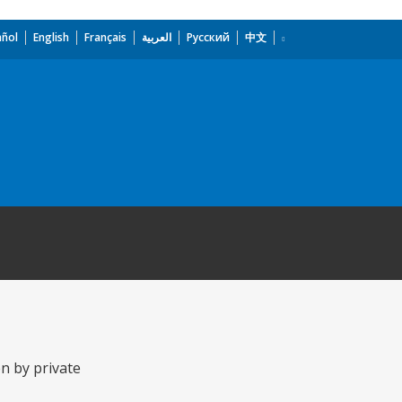
añol
English
Français
العربية
Русский
中文
n by private