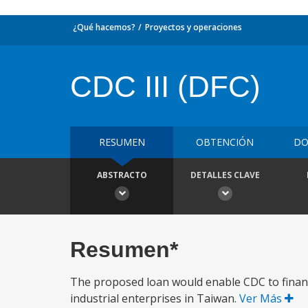
¿Qué hacemos?
Proyectos y operaciones
CDC III (DFC)
RESUMEN
OBTENCIÓN
DO
ABSTRACTO
DETALLES CLAVE
Resumen*
The proposed loan would enable CDC to finance
industrial enterprises in Taiwan.
Ver Más