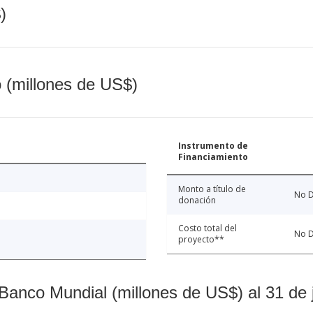
)
o (millones de US$)
Instrumento de
Financiamiento
Monto a título de
No D
donación
Costo total del
No D
proyecto**
Banco Mundial (millones de US$) al 31 de 