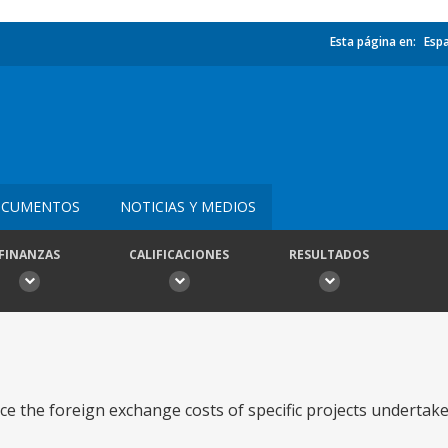
Esta página en:
Esp
CUMENTOS
NOTICIAS Y MEDIOS
FINANZAS
CALIFICACIONES
RESULTADOS
 the foreign exchange costs of specific projects undertake