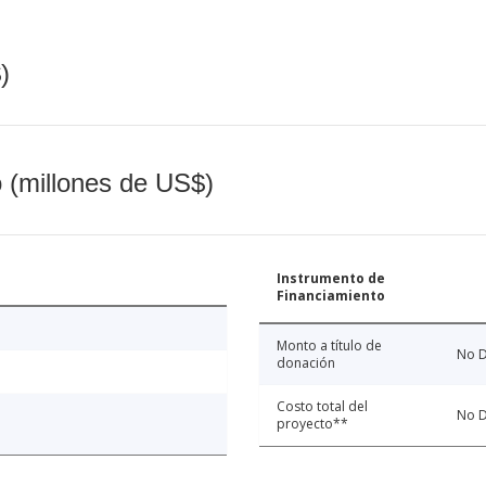
)
o (millones de US$)
Instrumento de
Financiamiento
Monto a título de
No D
donación
Costo total del
No D
proyecto**