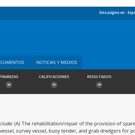
Esta página en:
Esp
CUMENTOS
NOTICIAS Y MEDIOS
FINANZAS
CALIFICACIONES
RESULTADOS
ude: (A) The rehabilitation/repair of the provision of spare 
t vessel, survey vessel, buoy tender, and grab dredgers for po