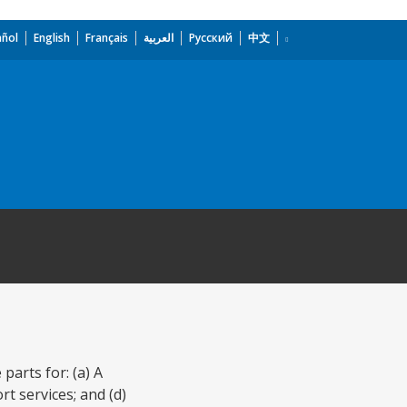
añol
English
Français
العربية
Русский
中文
parts for: (a) A
rt services; and (d)