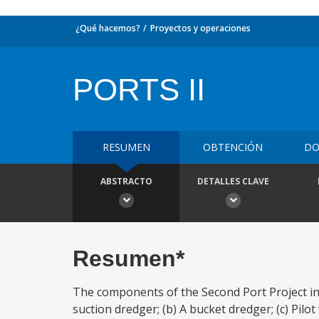
¿Qué hacemos?
Proyectos y operaciones
PORTS II
RESUMEN
OBTENCIÓN
DO
ABSTRACTO
DETALLES CLAVE
Resumen*
The components of the Second Port Project incl
suction dredger; (b) A bucket dredger; (c) Pilo