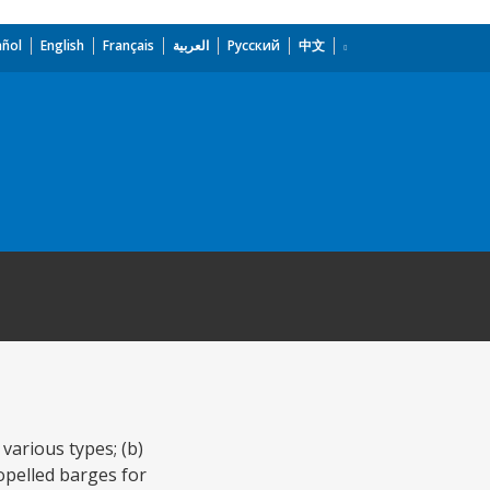
añol
English
Français
العربية
Русский
中文
 various types; (b)
opelled barges for