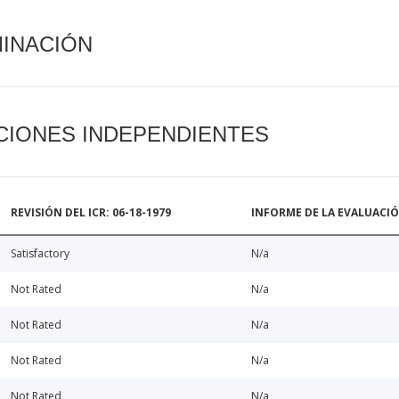
MINACIÓN
CIONES INDEPENDIENTES
REVISIÓN DEL ICR: 06-18-1979
INFORME DE LA EVALUACI
Satisfactory
N/a
Not Rated
N/a
Not Rated
N/a
Not Rated
N/a
Not Rated
N/a