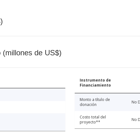
)
o (millones de US$)
Instrumento de
Financiamiento
Monto a título de
No D
donación
Costo total del
No D
proyecto**