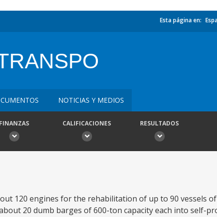
Esta página en:
Esp
 TRANSPO
CUMENTOS
NOTICIAS Y MEDIOS
FINANZAS
CALIFICACIONES
RESULTADOS
bout 120 engines for the rehabilitation of up to 90 vessels of
about 20 dumb barges of 600-ton capacity each into self-pr