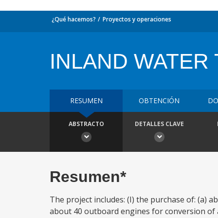
¿Qué hacemos?
Proyectos y operaciones
INLAND WATER
RESUMEN
OBTENCIÓN
DO
ABSTRACTO
DETALLES CLAVE
Resumen*
The project includes: (I) the purchase of: (a) a
about 40 outboard engines for conversion of 