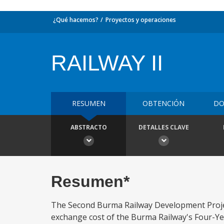
¿Qué hacemos?
Proyectos y operaciones
RAILWAY II
RESUMEN
OBTENCIÓN
DO
ABSTRACTO
DETALLES CLAVE
Resumen*
The Second Burma Railway Development Project 
exchange cost of the Burma Railway's Four-Ye