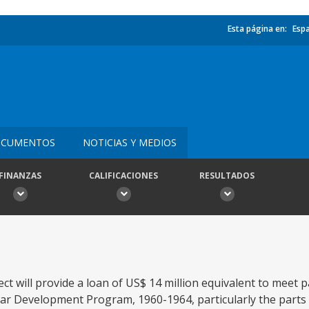
Esta página en:
Esp
CUMENTOS
NOTICIAS Y MEDIOS
FINANZAS
CALIFICACIONES
RESULTADOS
will provide a loan of US$ 14 million equivalent to meet pa
ar Development Program, 1960-1964, particularly the parts 