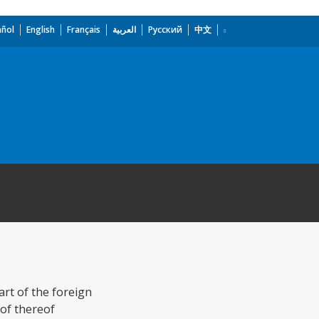
añol
English
Français
العربية
Русский
中文
rt of the foreign
of thereof