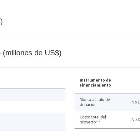
)
o (millones de US$)
Instrumento de
Financiamiento
Monto a título de
No D
donación
Costo total del
No D
proyecto**