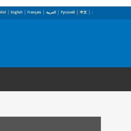
añol
English
Français
العربية
Русский
中文