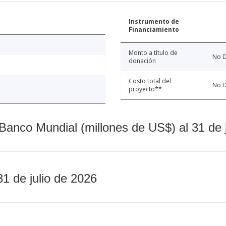
Instrumento de
Financiamiento
Monto a título de
No D
donación
Costo total del
No D
proyecto**
Banco Mundial (millones de US$) al 31 de 
31 de julio de 2026