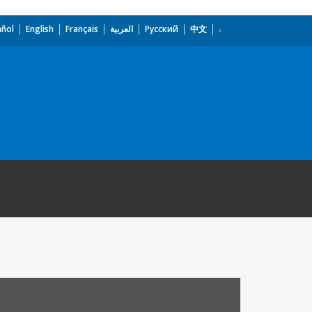
añol
English
Français
العربية
Русский
中文