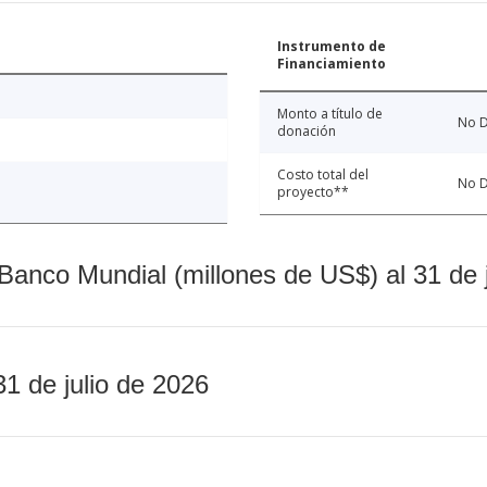
Instrumento de
Financiamiento
Monto a título de
No D
donación
Costo total del
No D
proyecto**
Banco Mundial (millones de US$) al 31 de 
31 de julio de 2026