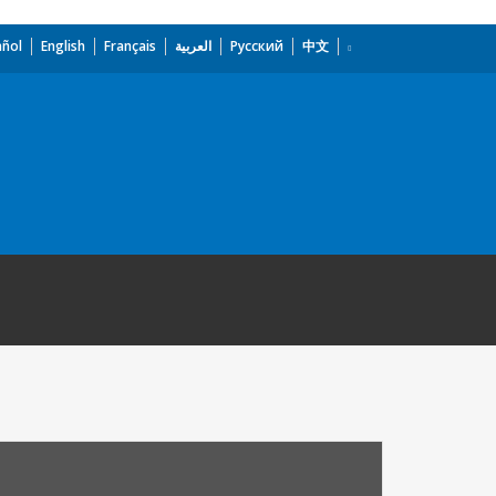
añol
English
Français
العربية
Русский
中文