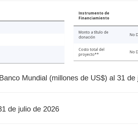
Instrumento de
Financiamiento
Monto a título de
No D
donación
Costo total del
No D
proyecto**
Banco Mundial (millones de US$) al 31 de 
31 de julio de 2026