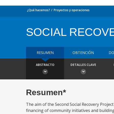
¿Qué hacemos?
Proyectos y operaciones
SOCIAL RECOVE
RESUMEN
OBTENCIÓN
DO
ABSTRACTO
DETALLES CLAVE
Resumen*
The aim of the Second Social Recovery Projec
financing of community initiatives and building