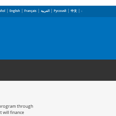
añol
English
Français
العربية
Русский
中文
n program through
 will finance