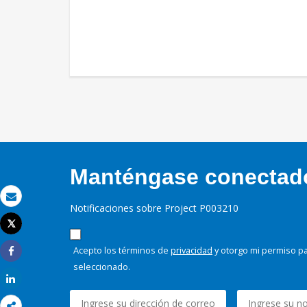
Manténgase conectado,
Correo electrónico
Notificaciones sobre Project P003210
Tweet
Imprimir
Acepto los términos de
privacidad
y otorgo mi permiso pa
Share
seleccionado.
Share