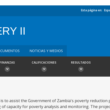
Esta página en:
Esp
RY II
CUMENTOS
NOTICIAS Y MEDIOS
FINANZAS
CALIFICACIONES
RESULTADOS
t is to assist the Government of Zambia's poverty reductio
 of capacity for poverty analysis and monitoring. The project