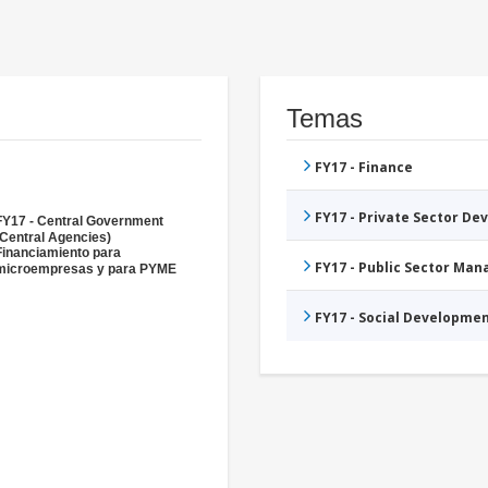
Temas
FY17 - Finance
FY17 - Private Sector D
FY17 - Central Government
(Central Agencies)
Financiamiento para
FY17 - Public Sector Ma
microempresas y para PYME
FY17 - Social Developme