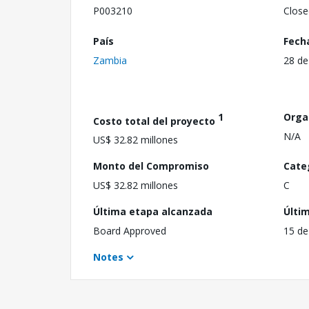
P003210
Close
País
Fech
Zambia
28 de
1
Orga
Costo total del proyecto
N/A
US$ 32.82 millones
Monto del Compromiso
Cate
US$ 32.82 millones
C
Última etapa alcanzada
Últi
Board Approved
15 de
Notes