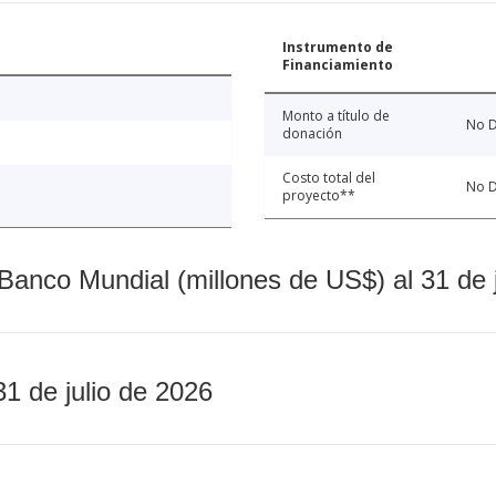
Instrumento de
Financiamiento
Monto a título de
No D
donación
Costo total del
No D
proyecto**
Banco Mundial (millones de US$) al 31 de 
31 de julio de 2026