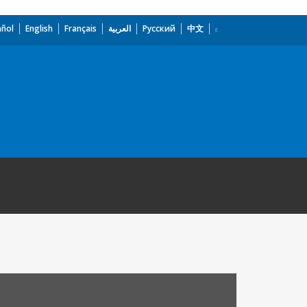
añol
English
Français
العربية
Русский
中文