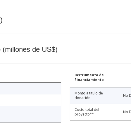
)
o (millones de US$)
Instrumento de
Financiamiento
Monto a título de
No D
donación
Costo total del
No D
proyecto**