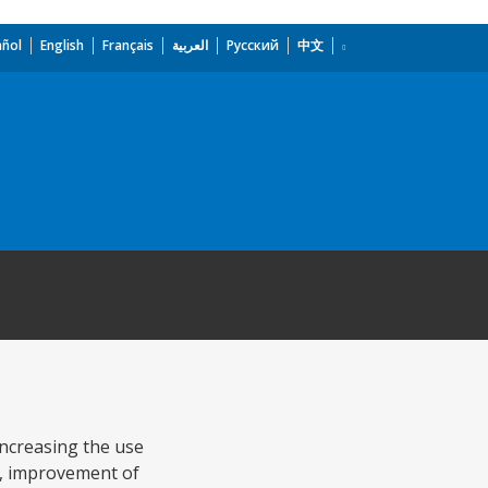
añol
English
Français
العربية
Русский
中文
increasing the use
rs, improvement of