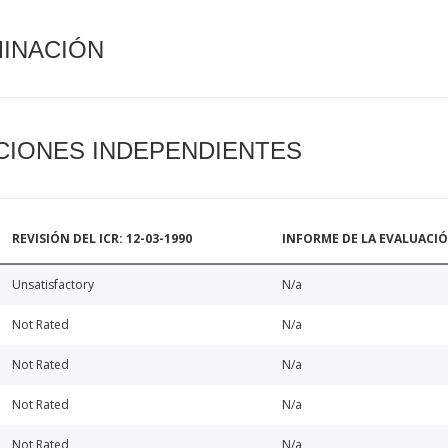
MINACIÓN
CIONES INDEPENDIENTES
REVISIÓN DEL ICR: 12-03-1990
INFORME DE LA EVALUACI
Unsatisfactory
N/a
Not Rated
N/a
Not Rated
N/a
Not Rated
N/a
Not Rated
N/a