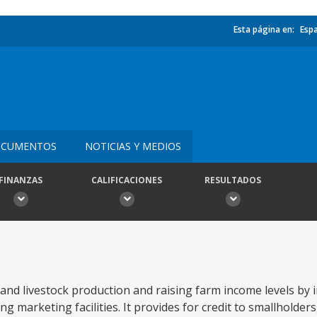
Esta página en:
Esp
)
CUMENTOS
NOTICIAS Y MEDIOS
FINANZAS
CALIFICACIONES
RESULTADOS
and livestock production and raising farm income levels by 
 marketing facilities. It provides for credit to smallholde