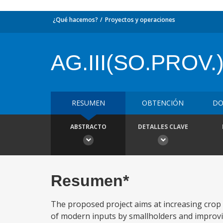
¿Qué hacemos?
Proyectos y operaciones
AG.III(SO.PROV.
RESUMEN
OBTENCIÓN
DO
ABSTRACTO
DETALLES CLAVE
Resumen*
The proposed project aims at increasing crop 
of modern inputs by smallholders and improving