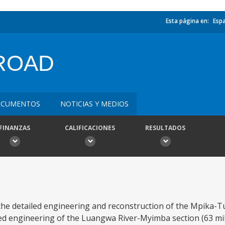
Esta página en:
Esp
ROAD
CUMENTOS
NOTICIAS Y MEDIOS
FINANZAS
CALIFICACIONES
RESULTADOS
 the detailed engineering and reconstruction of the Mpika-
led engineering of the Luangwa River-Myimba section (63 mil