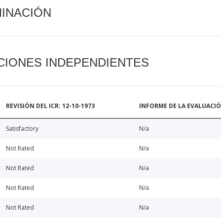
MINACIÓN
CIONES INDEPENDIENTES
REVISIÓN DEL ICR: 12-10-1973
INFORME DE LA EVALUACI
Satisfactory
N/a
Not Rated
N/a
Not Rated
N/a
Not Rated
N/a
Not Rated
N/a