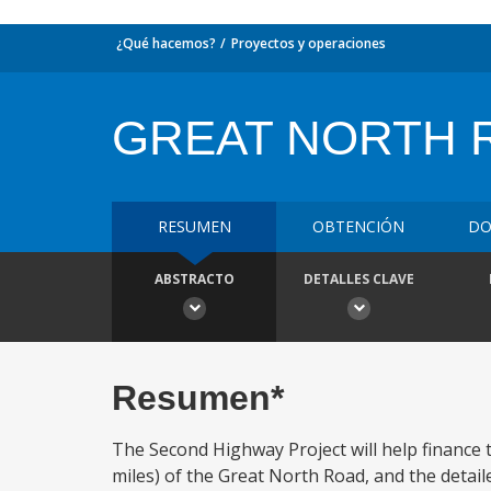
¿Qué hacemos?
Proyectos y operaciones
GREAT NORTH 
RESUMEN
OBTENCIÓN
DO
ABSTRACTO
DETALLES CLAVE
Resumen*
The Second Highway Project will help finance
miles) of the Great North Road, and the detai