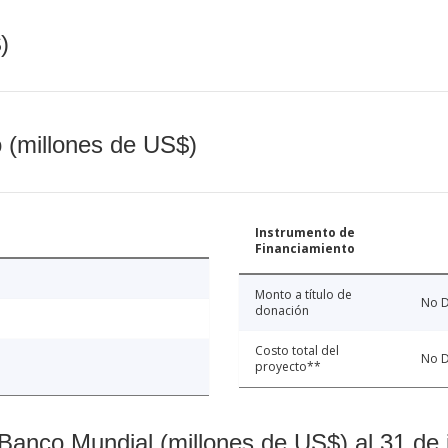
)
o (millones de US$)
Instrumento de
Financiamiento
Monto a título de
No D
donación
Costo total del
No D
proyecto**
Banco Mundial (millones de US$) al 31 de 