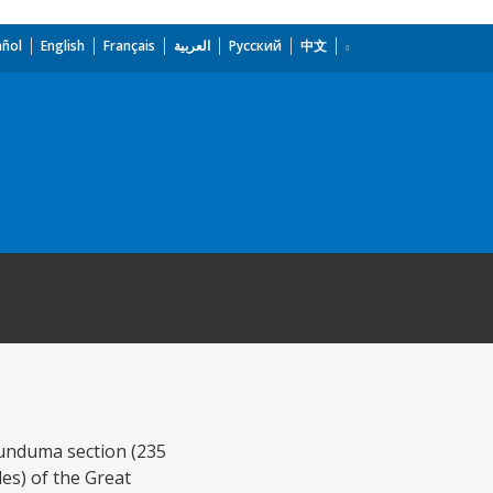
añol
English
Français
العربية
Русский
中文
Tunduma section (235
es) of the Great