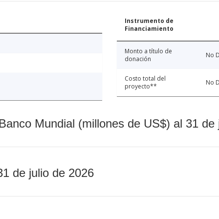
Instrumento de
Financiamiento
Monto a título de
No D
donación
Costo total del
No D
proyecto**
Banco Mundial (millones de US$) al 31 de 
31 de julio de 2026