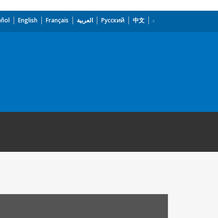
añol
English
Français
العربية
Русский
中文