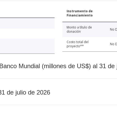
Instrumento de
Financiamiento
Monto a título de
No D
donación
Costo total del
No D
proyecto**
Banco Mundial (millones de US$) al 31 de 
31 de julio de 2026