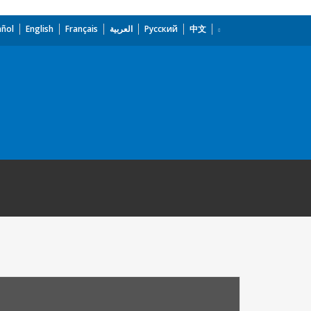
añol
English
Français
العربية
Русский
中文