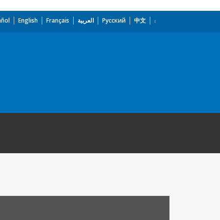
añol
English
Français
العربية
Русский
中文