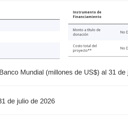
Instrumento de
Financiamiento
Monto a título de
No D
donación
Costo total del
No D
proyecto**
Banco Mundial (millones de US$) al 31 de 
31 de julio de 2026