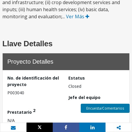
and infrastructure; (ii) crop development services and
inputs; (iii) human health services; (iv) basic data,
monitoring and evaluation;...
Ver Más
Llave Detalles
Proyecto Detalles
No. de identificación del
Estatus
proyecto
Closed
P003040
Jefe del equipo
Encuesta/Comentarios
2
Prestatario
N/A
País
Fecha de divulgación