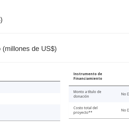
)
o (millones de US$)
Instrumento de
Financiamiento
Monto a título de
No D
donación
Costo total del
No D
proyecto**