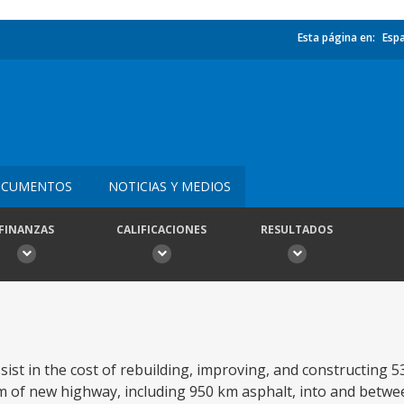
Esta página en:
Esp
CUMENTOS
NOTICIAS Y MEDIOS
FINANZAS
CALIFICACIONES
RESULTADOS
ist in the cost of rebuilding, improving, and constructing 
 km of new highway, including 950 km asphalt, into and betwe