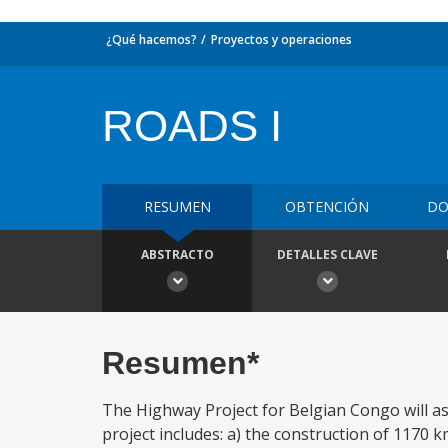
¿Qué hacemos?
Proyectos y operaciones
ROADS I
RESUMEN
OBTENCIÓN
DO
ABSTRACTO
DETALLES CLAVE
Resumen*
The Highway Project for Belgian Congo will ass
project includes: a) the construction of 1170