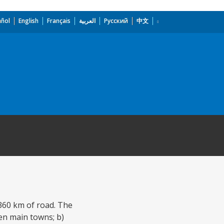
añol
English
Français
العربية
Русский
中文
5360 km of road. The
en main towns; b)