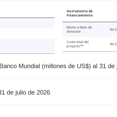
Instrumento de
Financiamiento
Monto a título de
No D
donación
Costo total del
No D
proyecto**
Banco Mundial (millones de US$) al 31 de 
31 de julio de 2026