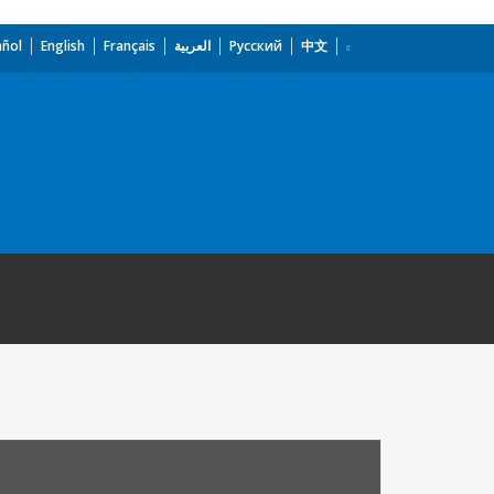
añol
English
Français
العربية
Русский
中文