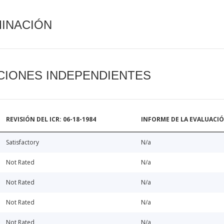
MINACIÓN
CIONES INDEPENDIENTES
REVISIÓN DEL ICR: 06-18-1984
INFORME DE LA EVALUACI
Satisfactory
N/a
Not Rated
N/a
Not Rated
N/a
Not Rated
N/a
Not Rated
N/a