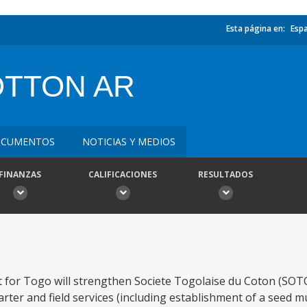
Esta página en:
Esp
OTTON AR
CUMENTOS
NOTICIAS Y MEDIOS
FINANZAS
CALIFICACIONES
RESULTADOS
 for Togo will strengthen Societe Togolaise du Coton (SOT
r and field services (including establishment of a seed mult