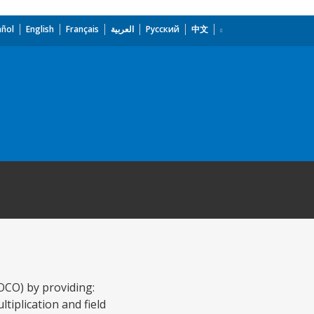
añol
English
Français
العربية
Русский
中文
OCO) by providing:
iplication and field