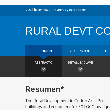
¿Qué hacemos?
Proyectos y operaciones
RURAL DEVT C
RESUMEN
OBTENCIÓN
DO
ABSTRACTO
DETALLES CLAVE
Resumen*
The Rural Development in Cotton Area Project
buildings and equipment for SOTOCO headquarte