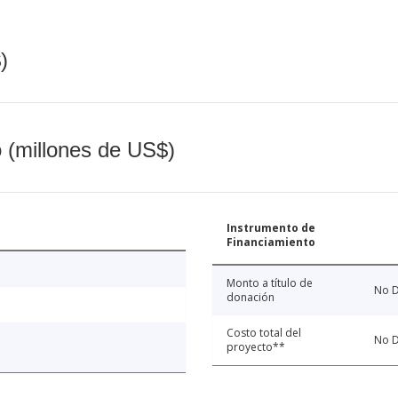
)
o (millones de US$)
Instrumento de
Financiamiento
Monto a título de
No D
donación
Costo total del
No D
proyecto**