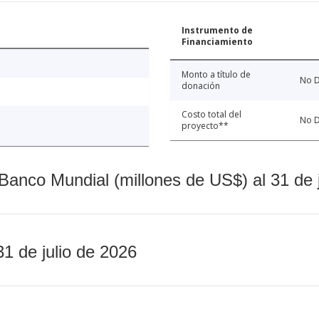
Instrumento de
Financiamiento
Monto a título de
No D
donación
Costo total del
No D
proyecto**
Banco Mundial (millones de US$) al 31 de 
31 de julio de 2026