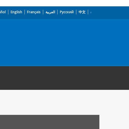
añol
English
Français
العربية
Русский
中文