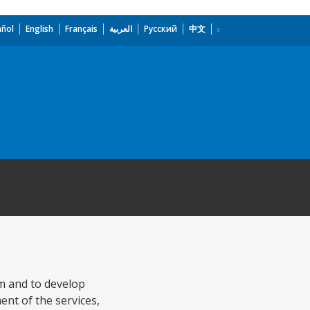
añol
English
Français
العربية
Русский
中文
em and to develop
ent of the services,