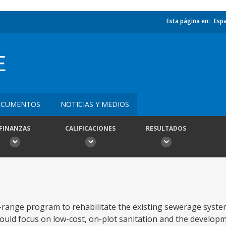
Esta página en:
Esp
E
CUMENTOS
NOTICIAS Y MEDIOS
FINANZAS
CALIFICACIONES
RESULTADOS
g-range program to rehabilitate the existing sewerage syst
 would focus on low-cost, on-plot sanitation and the developm