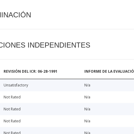
MINACIÓN
CIONES INDEPENDIENTES
REVISIÓN DEL ICR: 06-28-1991
INFORME DE LA EVALUACI
Unsatisfactory
N/a
Not Rated
N/a
Not Rated
N/a
Not Rated
N/a
Not Rated
N/a