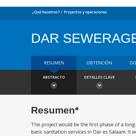
¿Qué hacemos?
Proyectos y operaciones
DAR SEWERAG
RESUMEN
OBTENCIÓN
DO
ABSTRACTO
DETALLES CLAVE
Resumen*
The project would be the first phase of a lon
basic sanitation services in Dar es Salaam. It