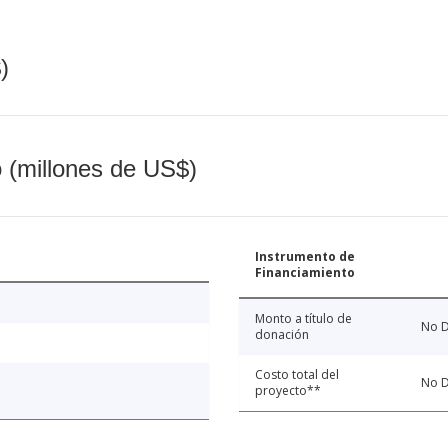
)
o (millones de US$)
Instrumento de
Financiamiento
Monto a título de
No D
donación
Costo total del
No D
proyecto**