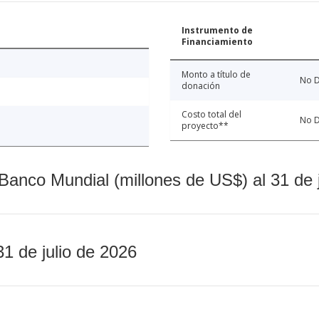
Instrumento de
Financiamiento
Monto a título de
No D
donación
Costo total del
No D
proyecto**
Banco Mundial (millones de US$) al 31 de 
31 de julio de 2026