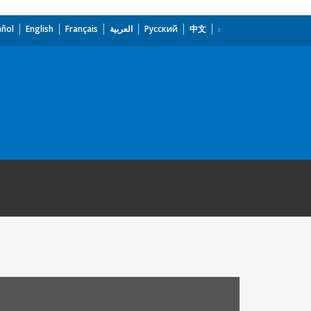
añol
English
Français
العربية
Русский
中文