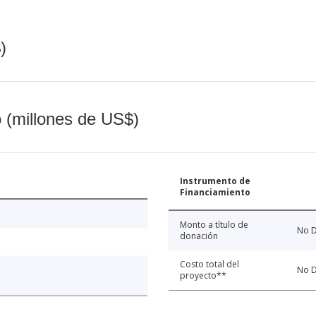
)
o (millones de US$)
Instrumento de
Financiamiento
Monto a título de
No D
donación
Costo total del
No D
proyecto**