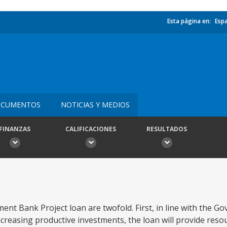
Esta página en:
Esp
CUMENTOS
NOTICIAS Y MEDIOS
FINANZAS
CALIFICACIONES
RESULTADOS
nt Bank Project loan are twofold. First, in line with the G
reasing productive investments, the loan will provide reso