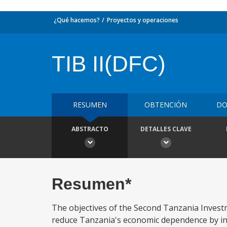
¿Qué hacemos?
Proyectos y operaciones
TIB II(DFC)
RESUMEN
OBTENCIÓN
DO
ABSTRACTO
DETALLES CLAVE
Resumen*
The objectives of the Second Tanzania Investme
reduce Tanzania's economic dependence by inc