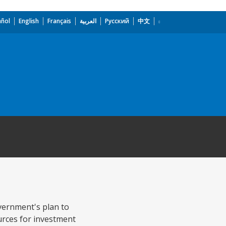
añol
English
Français
العربية
Русский
中文
overnment's plan to
urces for investment