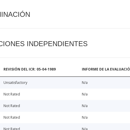
MINACIÓN
CIONES INDEPENDIENTES
REVISIÓN DEL ICR: 05-04-1989
INFORME DE LA EVALUACI
Unsatisfactory
N/a
Not Rated
N/a
Not Rated
N/a
Not Rated
N/a
Not Rated
N/a