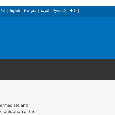
añol
English
Français
العربية
Русский
中文
ntermediate and
e utilization of the