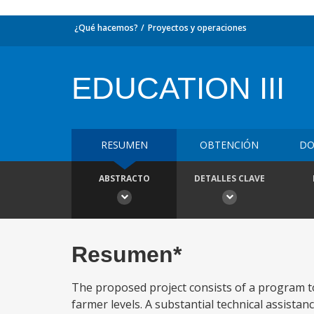
¿Qué hacemos?
Proyectos y operaciones
EDUCATION III
RESUMEN
OBTENCIÓN
DO
ABSTRACTO
DETALLES CLAVE
Resumen*
The proposed project consists of a program to 
farmer levels. A substantial technical assistan