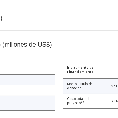
)
o (millones de US$)
Instrumento de
Financiamiento
Monto a título de
No D
donación
Costo total del
No D
proyecto**