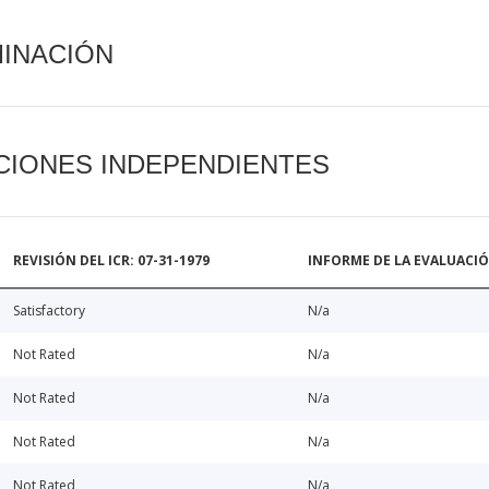
MINACIÓN
CIONES INDEPENDIENTES
REVISIÓN DEL ICR: 07-31-1979
INFORME DE LA EVALUACI
Satisfactory
N/a
Not Rated
N/a
Not Rated
N/a
Not Rated
N/a
Not Rated
N/a