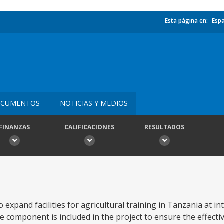
Esta página en:
Esp
CUMENTOS
NOTICIAS Y MEDIOS
FINANZAS
CALIFICACIONES
RESULTADOS
expand facilities for agricultural training in Tanzania at i
ce component is included in the project to ensure the effectiv