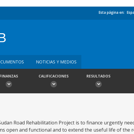
Esta página en:
Esp
B
CUMENTOS
NOTICIAS Y MEDIOS
FINANZAS
CALIFICACIONES
RESULTADOS
dan Road Rehabilitation Project is to finance urgently nee
s open and functional and to extend the useful life of the roa