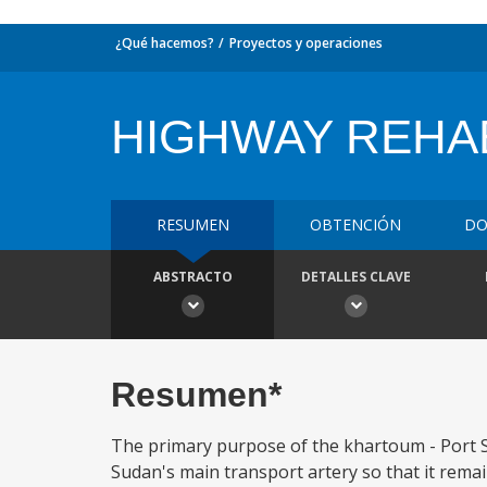
¿Qué hacemos?
Proyectos y operaciones
HIGHWAY REHA
RESUMEN
OBTENCIÓN
DO
ABSTRACTO
DETALLES CLAVE
Resumen*
The primary purpose of the khartoum - Port Su
Sudan's main transport artery so that it remain