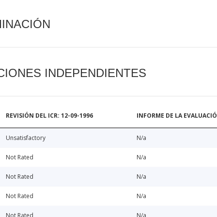
MINACIÓN
CIONES INDEPENDIENTES
REVISIÓN DEL ICR: 12-09-1996
INFORME DE LA EVALUACI
Unsatisfactory
N/a
Not Rated
N/a
Not Rated
N/a
Not Rated
N/a
Not Rated
N/a