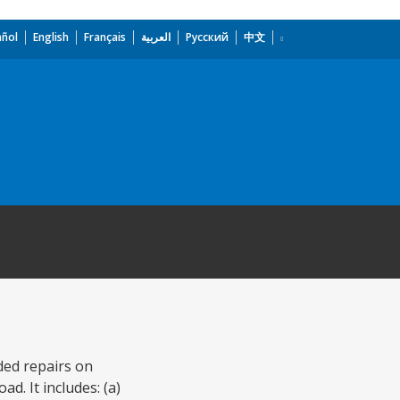
añol
English
Français
العربية
Русский
中文
ded repairs on
d. It includes: (a)