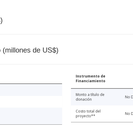
)
o (millones de US$)
Instrumento de
Financiamiento
Monto a título de
No D
donación
Costo total del
No D
proyecto**