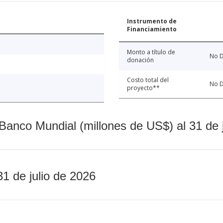
Instrumento de
Financiamiento
Monto a título de
No D
donación
Costo total del
No D
proyecto**
Banco Mundial (millones de US$) al 31 de 
31 de julio de 2026