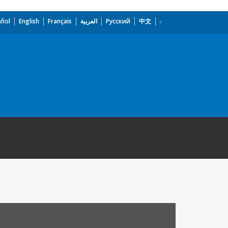
añol
English
Français
العربية
Русский
中文