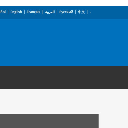
añol
English
Français
العربية
Русский
中文