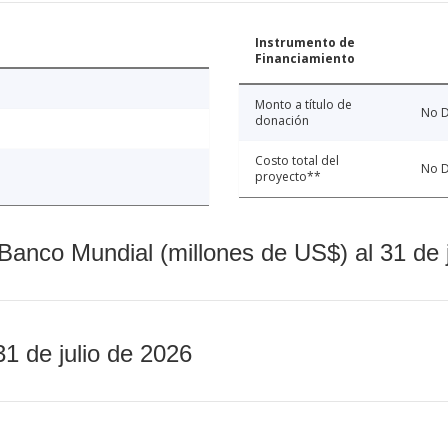
Instrumento de
Financiamiento
Monto a título de
No D
donación
Costo total del
No D
proyecto**
Banco Mundial (millones de US$) al 31 de 
31 de julio de 2026