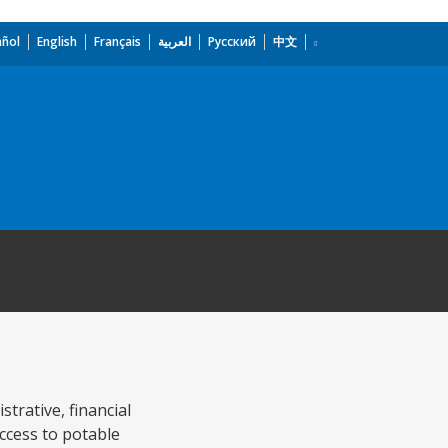
añol
English
Français
العربية
Русский
中文
strative, financial
access to potable