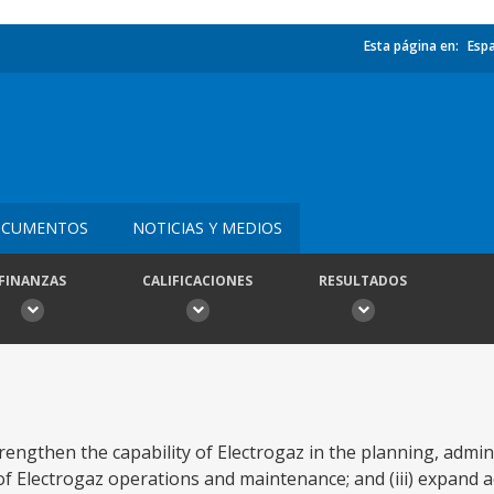
Esta página en:
Esp
CUMENTOS
NOTICIAS Y MEDIOS
FINANZAS
CALIFICACIONES
RESULTADOS
trengthen the capability of Electrogaz in the planning, admini
y of Electrogaz operations and maintenance; and (iii) expand 