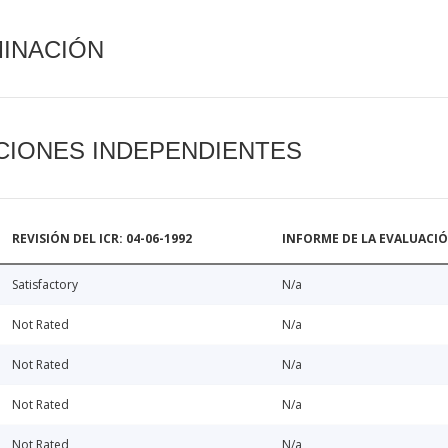
MINACIÓN
CIONES INDEPENDIENTES
REVISIÓN DEL ICR: 04-06-1992
INFORME DE LA EVALUACI
Satisfactory
N/a
Not Rated
N/a
Not Rated
N/a
Not Rated
N/a
Not Rated
N/a