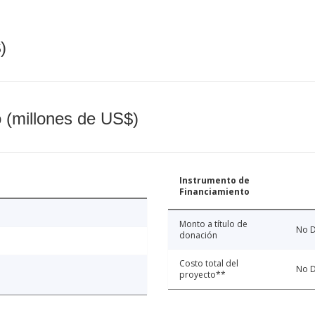
)
o (millones de US$)
Instrumento de
Financiamiento
Monto a título de
No D
donación
Costo total del
No D
proyecto**