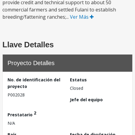
provide credit and technical support to about 50
commercial farmers and settled Fulani to establish
breeding/fattening ranches;...
Ver Más
Llave Detalles
Proyecto Detalles
No. de identificación del
Estatus
proyecto
Closed
P002028
Jefe del equipo
2
Prestatario
N/A
País
Fecha de divulgación