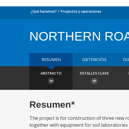
¿Qué hacemos?
Proyectos y operaciones
NORTHERN RO
RESUMEN
OBTENCIÓN
DO
ABSTRACTO
DETALLES CLAVE
Resumen*
The project is for construction of three new 
together with equipment for soil laboratories