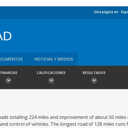
Esta página en:
Esp
AD
CUMENTOS
NOTICIAS Y MEDIOS
FINANZAS
CALIFICACIONES
RESULTADOS
roads totalling 224 miles and improvement of about 50 miles
 and control of vehicles. The longest road of 128 miles run