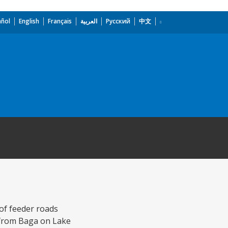
añol
English
Français
العربية
Русский
中文
 of feeder roads
s from Baga on Lake