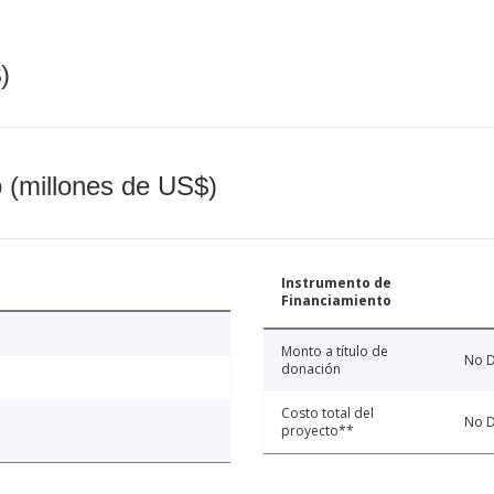
)
o (millones de US$)
Instrumento de
Financiamiento
Monto a título de
No D
donación
Costo total del
No D
proyecto**