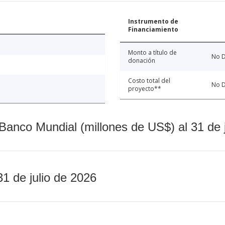
Instrumento de
Financiamiento
Monto a título de
No D
donación
Costo total del
No D
proyecto**
Banco Mundial (millones de US$) al 31 de 
31 de julio de 2026