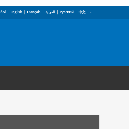
añol
English
Français
العربية
Русский
中文