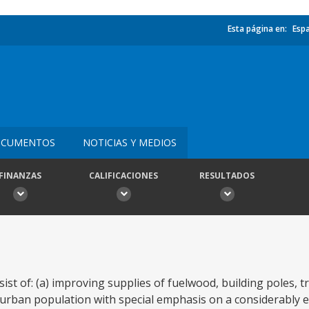
Esta página en:
Esp
CUMENTOS
NOTICIAS Y MEDIOS
FINANZAS
CALIFICACIONES
RESULTADOS
ist of: (a) improving supplies of fuelwood, building poles, t
 urban population with special emphasis on a considerably 