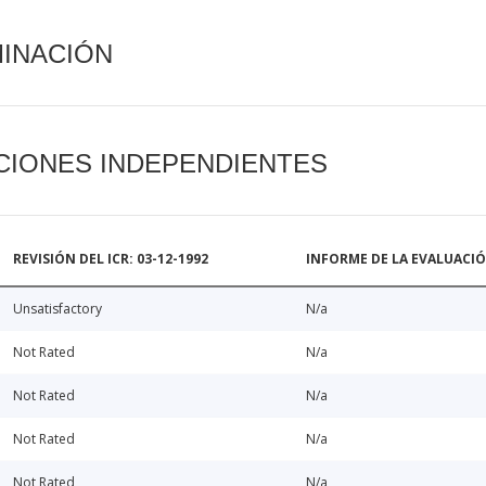
MINACIÓN
CIONES INDEPENDIENTES
REVISIÓN DEL ICR: 03-12-1992
INFORME DE LA EVALUACI
Unsatisfactory
N/a
Not Rated
N/a
Not Rated
N/a
Not Rated
N/a
Not Rated
N/a