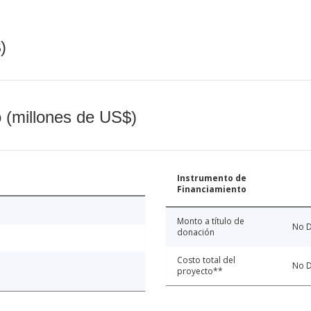
)
o (millones de US$)
Instrumento de
Financiamiento
Monto a título de
No D
donación
Costo total del
No D
proyecto**