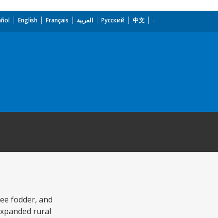
añol
English
Français
العربية
Русский
中文
ree fodder, and
expanded rural