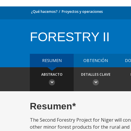
¿Qué hacemos?
Proyectos y operaciones
FORESTRY II
RESUMEN
OBTENCIÓN
DO
ABSTRACTO
DETALLES CLAVE
Resumen*
The Second Forestry Project for Niger will cons
other minor forest products for the rural and