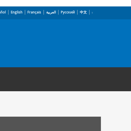
añol
English
Français
العربية
Русский
中文