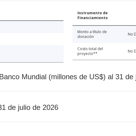
Instrumento de
Financiamiento
Monto a título de
No D
donación
Costo total del
No D
proyecto**
Banco Mundial (millones de US$) al 31 de 
31 de julio de 2026