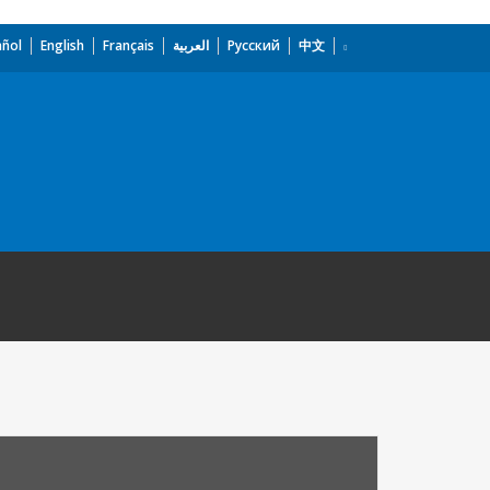
añol
English
Français
العربية
Русский
中文