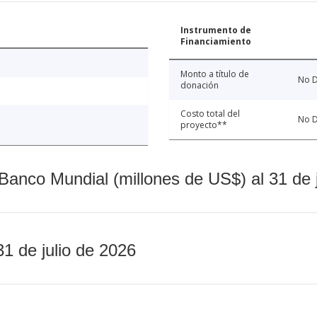
Instrumento de
Financiamiento
Monto a título de
No D
donación
Costo total del
No D
proyecto**
Banco Mundial (millones de US$) al 31 de 
31 de julio de 2026