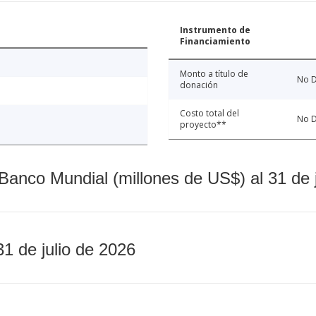
Instrumento de
Financiamiento
Monto a título de
No D
donación
Costo total del
No D
proyecto**
Banco Mundial (millones de US$) al 31 de 
31 de julio de 2026