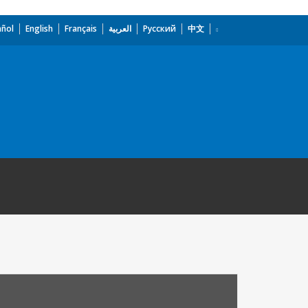
añol
English
Français
العربية
Русский
中文