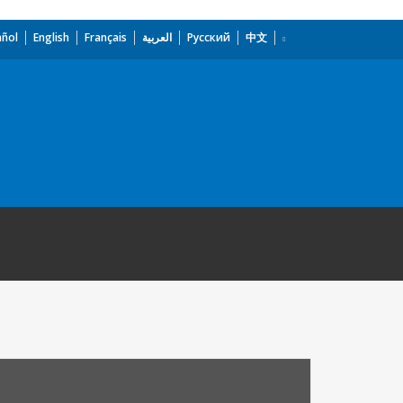
añol
English
Français
العربية
Русский
中文