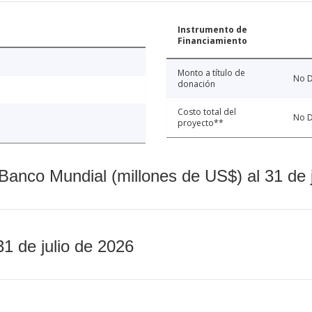
Instrumento de
Financiamiento
Monto a título de
No D
donación
Costo total del
No D
proyecto**
Banco Mundial (millones de US$) al 31 de 
31 de julio de 2026