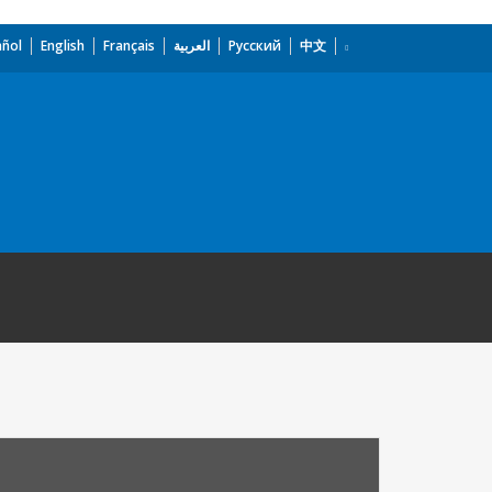
añol
English
Français
العربية
Русский
中文