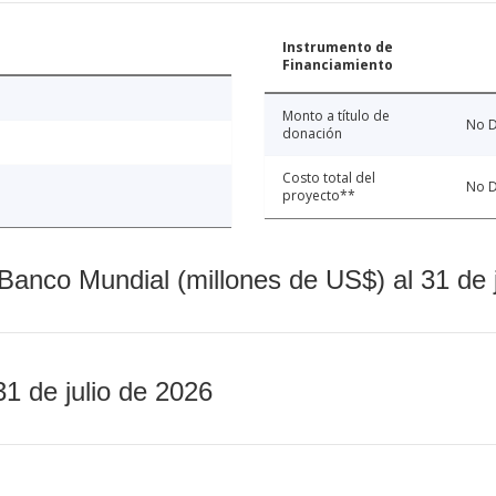
Instrumento de
Financiamiento
Monto a título de
No D
donación
Costo total del
No D
proyecto**
Banco Mundial (millones de US$) al 31 de 
31 de julio de 2026