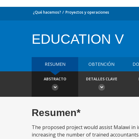
¿Qué hacemos?
Proyectos y operaciones
EDUCATION V
RESUMEN
OBTENCIÓN
DO
ABSTRACTO
DETALLES CLAVE
Resumen*
The proposed project would assist Malawi in 
increasing the number of trained accountant