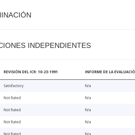
MINACIÓN
CIONES INDEPENDIENTES
REVISIÓN DEL ICR: 10-23-1991
INFORME DE LA EVALUACI
Satisfactory
N/a
Not Rated
N/a
Not Rated
N/a
Not Rated
N/a
Not Rated
N/a