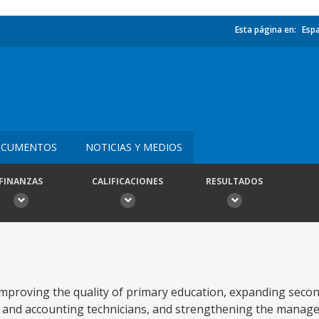
Esta página en:
Esp
CUMENTOS
NOTICIAS Y MEDIOS
FINANZAS
CALIFICACIONES
RESULTADOS
improving the quality of primary education, expanding seco
s and accounting technicians, and strengthening the manag