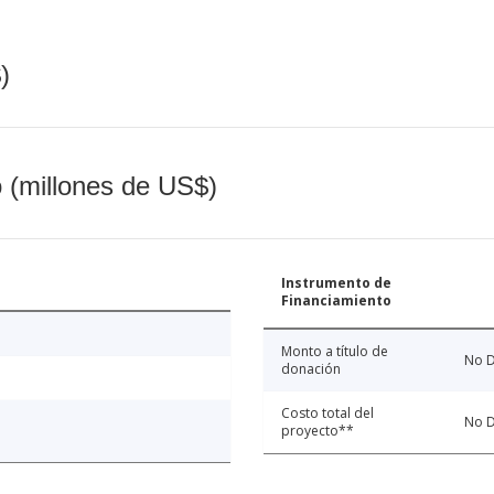
)
o (millones de US$)
Instrumento de
Financiamiento
Monto a título de
No D
donación
Costo total del
No D
proyecto**