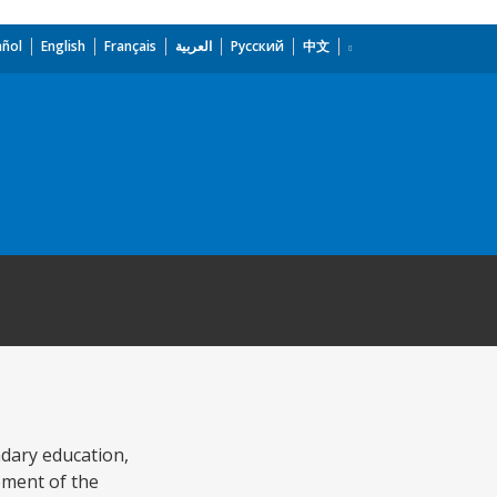
añol
English
Français
العربية
Русский
中文
ndary education,
ement of the