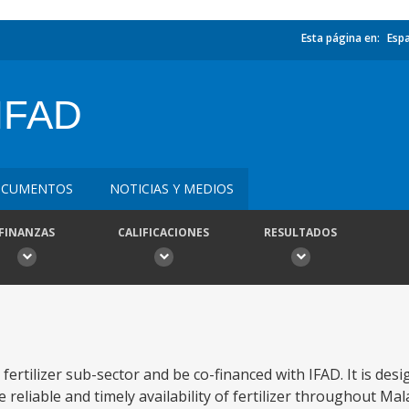
Esta página en:
Esp
IFAD
CUMENTOS
NOTICIAS Y MEDIOS
FINANZAS
CALIFICACIONES
RESULTADOS
fertilizer sub-sector and be co-financed with IFAD. It is des
reliable and timely availability of fertilizer throughout Malaw