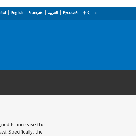
añol
English
Français
العربية
Русский
中文
igned to increase the
i. Specifically, the