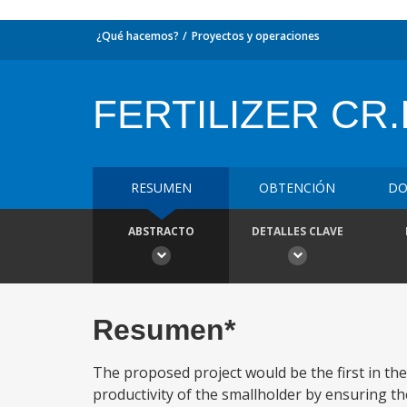
¿Qué hacemos?
Proyectos y operaciones
FERTILIZER CR.
RESUMEN
OBTENCIÓN
DO
ABSTRACTO
DETALLES CLAVE
Resumen*
The proposed project would be the first in the 
productivity of the smallholder by ensuring the 