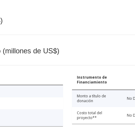
)
o (millones de US$)
Instrumento de
Financiamiento
Monto a título de
No D
donación
Costo total del
No D
proyecto**