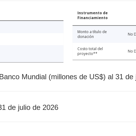
Instrumento de
Financiamiento
Monto a título de
No D
donación
Costo total del
No D
proyecto**
Banco Mundial (millones de US$) al 31 de 
31 de julio de 2026